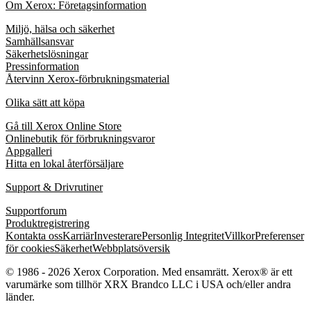
Om Xerox: Företagsinformation
Miljö, hälsa och säkerhet
Samhällsansvar
Säkerhetslösningar
Pressinformation
Återvinn Xerox-förbrukningsmaterial
Olika sätt att köpa
Gå till Xerox Online Store
Onlinebutik för förbrukningsvaror
Appgalleri
Hitta en lokal återförsäljare
Support & Drivrutiner
Supportforum
Produktregistrering
Kontakta oss
Karriär
Investerare
Personlig Integritet
Villkor
Preferenser
för cookies
Säkerhet
Webbplatsöversik
© 1986 - 2026 Xerox Corporation. Med ensamrätt. Xerox® är ett
varumärke som tillhör XRX Brandco LLC i USA och/eller andra
länder.