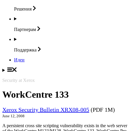
Решения
Партнерам
Поддержка
Идеи
Security at Xerox
WorkCentre 133
Xerox Security Bulletin XRX08-005
(PDF 1M)
June 12, 2008
A persistent cross site scripting vulnerability exists in the web server
of the WorkCentre M123/M128, WorkCentre 133, WorkCentre Pro