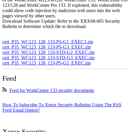
123/128 and WorkCentre Pro 133. If exploited, this vulnerability
could allow code injection by malicious web users into the web
pages viewed by other users.
Download Software Update: Refer to the XRX08-005 Security
Bulletin to determine which file to download.
cert_P35_WC123_128_133-PS-G1_EXEC1.zip
cert_P35_WC123_128_133-PS-G3_EXEC.zip
cert_P35_WC123_128_133-STD-G2_EXEC.zip
cert_P35_WC123_128_133-STD-G3_EXEC.zip
cert_P35_WC123_128_133-PS-G2_EXEC.zip
Feed
Feed for WorkCentre 133 security documents
How To Subscribe To Xerox Security Bulletins Using The RSS
Feed Email Option?
Xerox Security