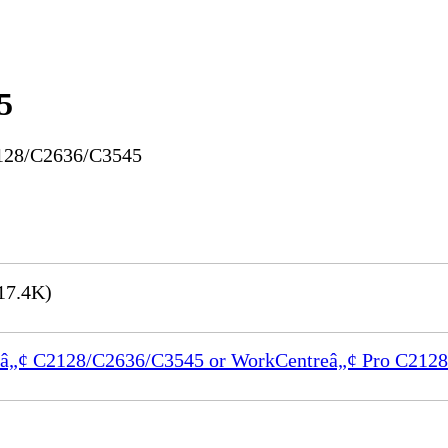
5
2128/C2636/C3545
17.4K)
ntreâ„¢ C2128/C2636/C3545 or WorkCentreâ„¢ Pro C21