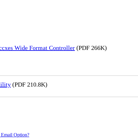
Accxes Wide Format Controller
(PDF 266K)
ility
(PDF 210.8K)
 Email Option?