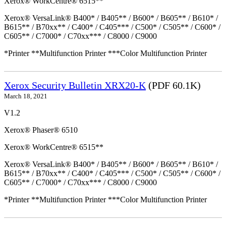
Xerox® WorkCentre® 6515**
Xerox® VersaLink® B400* / B405** / B600* / B605** / B610* /
B615** / B70xx** / C400* / C405*** / C500* / C505** / C600* /
C605** / C7000* / C70xx*** / C8000 / C9000
*Printer **Multifunction Printer ***Color Multifunction Printer
Xerox Security Bulletin XRX20-K
(PDF 60.1K)
March 18, 2021
V1.2
Xerox® Phaser® 6510
Xerox® WorkCentre® 6515**
Xerox® VersaLink® B400* / B405** / B600* / B605** / B610* /
B615** / B70xx** / C400* / C405*** / C500* / C505** / C600* /
C605** / C7000* / C70xx*** / C8000 / C9000
*Printer **Multifunction Printer ***Color Multifunction Printer