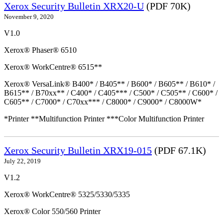
Xerox Security Bulletin XRX20-U
(PDF 70K)
November 9, 2020
V1.0
Xerox® Phaser® 6510
Xerox® WorkCentre® 6515**
Xerox® VersaLink® B400* / B405** / B600* / B605** / B610* /
B615** / B70xx** / C400* / C405*** / C500* / C505** / C600* /
C605** / C7000* / C70xx*** / C8000* / C9000* / C8000W*
*Printer **Multifunction Printer ***Color Multifunction Printer
Xerox Security Bulletin XRX19-015
(PDF 67.1K)
July 22, 2019
V1.2
Xerox® WorkCentre® 5325/5330/5335
Xerox® Color 550/560 Printer