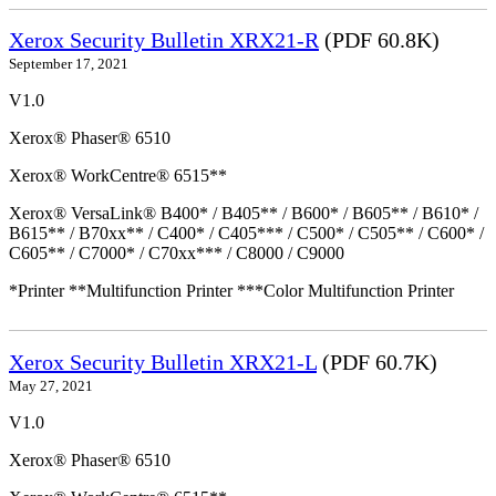
Xerox Security Bulletin XRX21-R
(PDF 60.8K)
September 17, 2021
V1.0
Xerox® Phaser® 6510
Xerox® WorkCentre® 6515**
Xerox® VersaLink® B400* / B405** / B600* / B605** / B610* /
B615** / B70xx** / C400* / C405*** / C500* / C505** / C600* /
C605** / C7000* / C70xx*** / C8000 / C9000
*Printer **Multifunction Printer ***Color Multifunction Printer
Xerox Security Bulletin XRX21-L
(PDF 60.7K)
May 27, 2021
V1.0
Xerox® Phaser® 6510