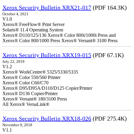
Xerox Security Bulletin XRX21-017
(PDF 164.3K)
October 4, 2021
V1.0
Xerox® FreeFlow® Print Server
Solaris® 11.4 Operating System
Xerox® D110/125/136 Xerox® Color 800i/1000i Press and
Xerox® Color 800/1000 Press Xerox® Versant® 3100 Press
Xerox Security Bulletin XRX19-015
(PDF 67.1K)
July 22, 2019
V1.2
Xerox® WorkCentre® 5325/5330/5335
Xerox® Color 550/560 Printer
Xerox® Color C60/C70
Xerox® D95/D95A/D110/D125 Copier/Printer
Xerox® D136 Copier/Printer
Xerox® Versant® 180/3100 Press
All Xerox® VersaLink®
Xerox Security Bulletin XRX18-026
(PDF 275.4K)
November 9, 2018
V1.1