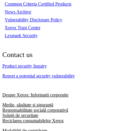
Common Criteria Certified Products
News Archive
Vulnerability Disclosure Policy
Xerox Trust Center
Lexmark Security
Contact us
Product security Inquiry
Report a potential security vulnerability
Despre Xerox: Informaţii corporaţie
Mediu, sănătate şi siguranţă
Responsabilitate socială corporativă
Soluții de securitate
Reciclarea consumabilelor Xerox
Modalități de cumpărare