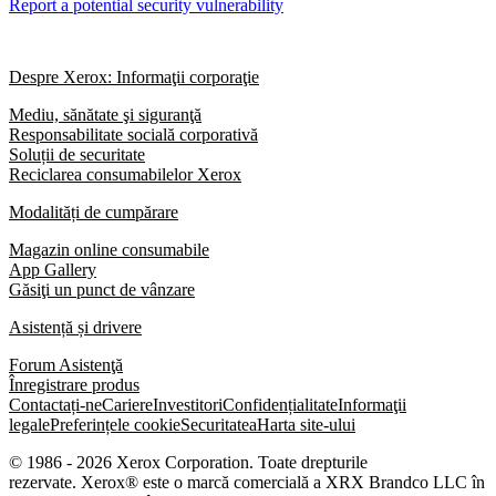
Report a potential security vulnerability
Despre Xerox: Informaţii corporaţie
Mediu, sănătate şi siguranţă
Responsabilitate socială corporativă
Soluții de securitate
Reciclarea consumabilelor Xerox
Modalități de cumpărare
Magazin online consumabile
App Gallery
Găsiţi un punct de vânzare
Asistență și drivere
Forum Asistenţă
Înregistrare produs
Contactați-ne
Cariere
Investitori
Confidențialitate
Informaţii
legale
Preferințele cookie
Securitatea
Harta site-ului
© 1986 - 2026 Xerox Corporation. Toate drepturile
rezervate. Xerox® este o marcă comercială a XRX Brandco LLC în