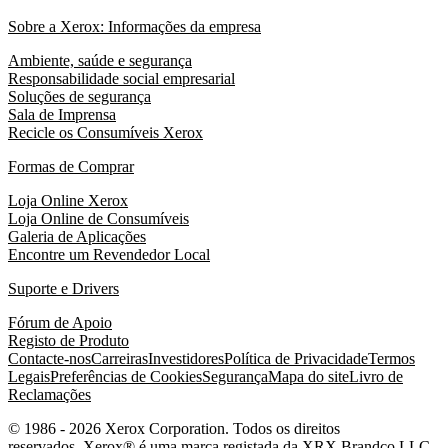
Sobre a Xerox: Informações da empresa
Ambiente, saúde e segurança
Responsabilidade social empresarial
Soluções de segurança
Sala de Imprensa
Recicle os Consumíveis Xerox
Formas de Comprar
Loja Online Xerox
Loja Online de Consumíveis
Galeria de Aplicações
Encontre um Revendedor Local
Suporte e Drivers
Fórum de Apoio
Registo de Produto
Contacte-nos
Carreiras
Investidores
Política de Privacidade
Termos
Legais
Preferências de Cookies
Segurança
Mapa do site
Livro de
Reclamações
© 1986 - 2026 Xerox Corporation. Todos os direitos
reservados. Xerox® é uma marca registada da XRX Brandco LLC