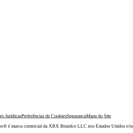
s Jurídicas
Preferências de Cookies
Segurança
Mapa do Site
erox® é marca comercial da XRX Brandco LLC nos Estados Unidos e/ou