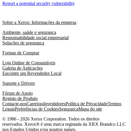
Report a potential security vulnerability
Sobre a Xerox: Informações da empresa
Ambiente, saúde e segurança
Responsabilidade social empresarial
Soluções de segurança
Formas de Comprar
Loja Online de Consumíveis
Galeria de Aplicações
Encontre um Revendedor Local
Suporte e Drivers
Fórum de Apoio
Registo de Produto
Contacte-nos
Carreiras
Investidores
Política de Privacidade
Termos
Legais
Preferências de Cookies
Segurança
Mapa do site
© 1986 - 2026 Xerox Corporation. Todos os direitos
reservados. Xerox® é uma marca registada da XRX Brandco LLC
nos Estados Unidos e/ou noutros países.