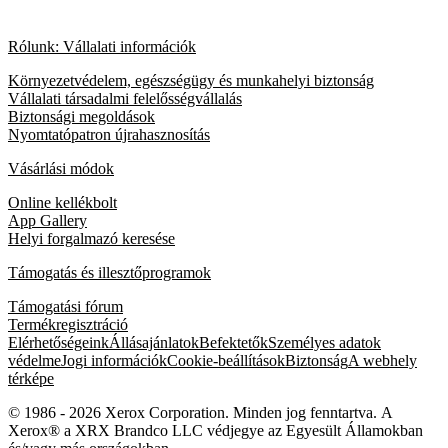
Rólunk: Vállalati információk
Környezetvédelem, egészségügy és munkahelyi biztonság
Vállalati társadalmi felelősségvállalás
Biztonsági megoldások
Nyomtatópatron újrahasznosítás
Vásárlási módok
Online kellékbolt
App Gallery
Helyi forgalmazó keresése
Támogatás és illesztőprogramok
Támogatási fórum
Termékregisztráció
Elérhetőségeink
Állásajánlatok
Befektetők
Személyes adatok
védelme
Jogi információk
Cookie-beállítások
Biztonság
A webhely
térképe
© 1986 - 2026 Xerox Corporation. Minden jog fenntartva. A
Xerox® a XRX Brandco LLC védjegye az Egyesült Államokban