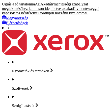
Ugrás a fő tartalomra
Az Akadálymentességi szabályzat
megtekintéséhez kattintson ide, illetve az akadálymentességgel
kapcsolatos kérdéseivel forduljon hozzánk bizalommal.
Magyarország
Elérhetőségek
Nyomtatók és
termékek
Szoftverek
Szolgáltatások