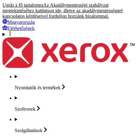
Ugrás a fő tartalomra
Az Akadálymentességi szabályzat
megtekintéséhez kattintson ide, illetve az akadálymentességgel
kapcsolatos kérdéseivel forduljon hozzánk bizalommal.
Magyarország
Elérhetőségek
Nyomtatók és
termékek
Szoftverek
Szolgáltatások