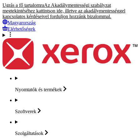
Ugrás a fő tartalomra
Az Akadálymentességi szabályzat
megtekintéséhez kattintson ide, illetve az akadálymentességgel
kapcsolatos kérdéseivel forduljon hozzánk bizalommal.
Magyarország
Elérhetőségek
Nyomtatók és
termékek
Szoftverek
Szolgáltatások