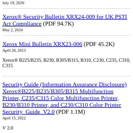
July 19, 2026
Xerox® Security Bulletin XRX24-009 for UK PSTI
Act Compliance
(PDF 94.7K)
May 2, 2024
Xerox Mini Bulletin XRX23-006
(PDF 45.2K)
April 26, 2023
Xerox® B225/B235, B230, B305/B315, B310, C230, C235, C310,
C315
Security Guide (Information Assurance Disclosure)
Xerox®B225/B235/B305/B315 Multifunction
Printer, C235/C315 Color Multifunction Printer,
B230/B310 Printer, and C230/C310 Color Printer
Security_Guide_V2.0
(PDF 1.1M)
April 15, 2022
V 2.0