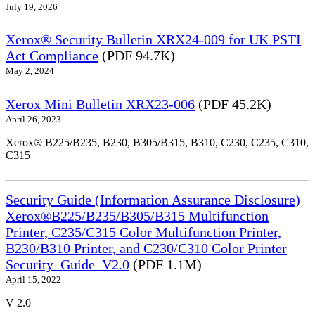
July 19, 2026
Xerox® Security Bulletin XRX24-009 for UK PSTI
Act Compliance
(PDF 94.7K)
May 2, 2024
Xerox Mini Bulletin XRX23-006
(PDF 45.2K)
April 26, 2023
Xerox® B225/B235, B230, B305/B315, B310, C230, C235, C310,
C315
Security Guide (Information Assurance Disclosure)
Xerox®B225/B235/B305/B315 Multifunction
Printer, C235/C315 Color Multifunction Printer,
B230/B310 Printer, and C230/C310 Color Printer
Security_Guide_V2.0
(PDF 1.1M)
April 15, 2022
V 2.0