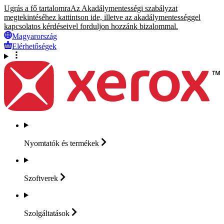
Ugrás a fő tartalomra
Az Akadálymentességi szabályzat
megtekintéséhez kattintson ide, illetve az akadálymentességgel
kapcsolatos kérdéseivel forduljon hozzánk bizalommal.
Magyarország
Elérhetőségek
Nyomtatók és
termékek
Szoftverek
Szolgáltatások