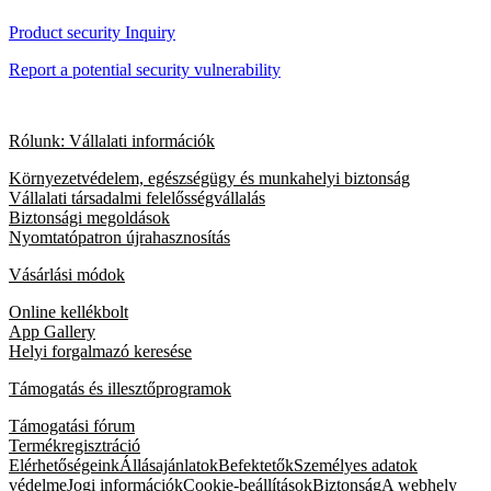
Product security Inquiry
Report a potential security vulnerability
Rólunk: Vállalati információk
Környezetvédelem, egészségügy és munkahelyi biztonság
Vállalati társadalmi felelősségvállalás
Biztonsági megoldások
Nyomtatópatron újrahasznosítás
Vásárlási módok
Online kellékbolt
App Gallery
Helyi forgalmazó keresése
Támogatás és illesztőprogramok
Támogatási fórum
Termékregisztráció
Elérhetőségeink
Állásajánlatok
Befektetők
Személyes adatok
védelme
Jogi információk
Cookie-beállítások
Biztonság
A webhely