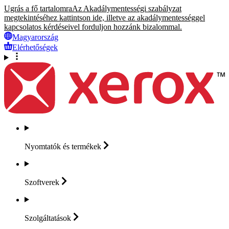
Ugrás a fő tartalomra
Az Akadálymentességi szabályzat
megtekintéséhez kattintson ide, illetve az akadálymentességgel
kapcsolatos kérdéseivel forduljon hozzánk bizalommal.
Magyarország
Elérhetőségek
Nyomtatók és
termékek
Szoftverek
Szolgáltatások