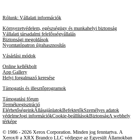
Rólunk: Vállalati információk
Környezetvédelem, egészségügy és munkahelyi biztonság
Vállalati társadalmi felelősségvállalás
Biztonsági megoldások
Nyomtatópatron újrahasznosítás
Vásárlási módok
Online kellékbolt
App Gallery
Helyi forgalmazó keresése
Támogatás és illesztőprogramok
Támogatási fórum
Termékregisztráció
Elérhetőségeink
Állásajánlatok
Befektetők
Személyes adatok
védelme
Jogi információk
Cookie-beállítások
Biztonság
A webhely
térképe
© 1986 - 2026 Xerox Corporation. Minden jog fenntartva. A
Xerox® a XRX Brandco LLC védjegye az Egyesült Államokban