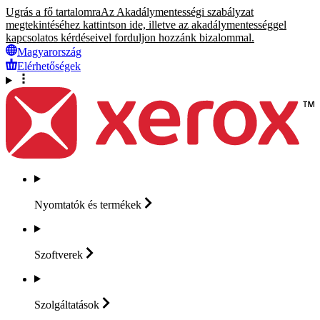
Ugrás a fő tartalomra
Az Akadálymentességi szabályzat
megtekintéséhez kattintson ide, illetve az akadálymentességgel
kapcsolatos kérdéseivel forduljon hozzánk bizalommal.
Magyarország
Elérhetőségek
Nyomtatók és
termékek
Szoftverek
Szolgáltatások