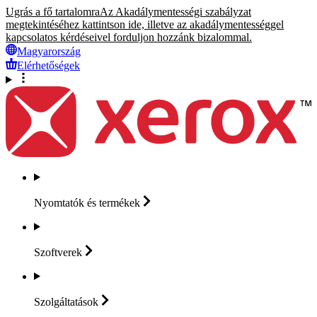
Ugrás a fő tartalomra
Az Akadálymentességi szabályzat
megtekintéséhez kattintson ide, illetve az akadálymentességgel
kapcsolatos kérdéseivel forduljon hozzánk bizalommal.
Magyarország
Elérhetőségek
Nyomtatók és
termékek
Szoftverek
Szolgáltatások