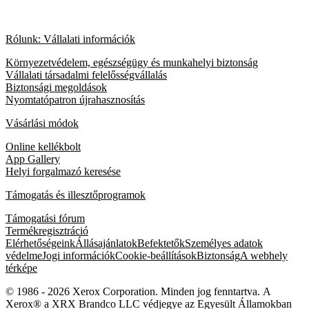
Rólunk: Vállalati információk
Környezetvédelem, egészségügy és munkahelyi biztonság
Vállalati társadalmi felelősségvállalás
Biztonsági megoldások
Nyomtatópatron újrahasznosítás
Vásárlási módok
Online kellékbolt
App Gallery
Helyi forgalmazó keresése
Támogatás és illesztőprogramok
Támogatási fórum
Termékregisztráció
Elérhetőségeink
Állásajánlatok
Befektetők
Személyes adatok
védelme
Jogi információk
Cookie-beállítások
Biztonság
A webhely
térképe
© 1986 - 2026 Xerox Corporation. Minden jog fenntartva. A
Xerox® a XRX Brandco LLC védjegye az Egyesült Államokban