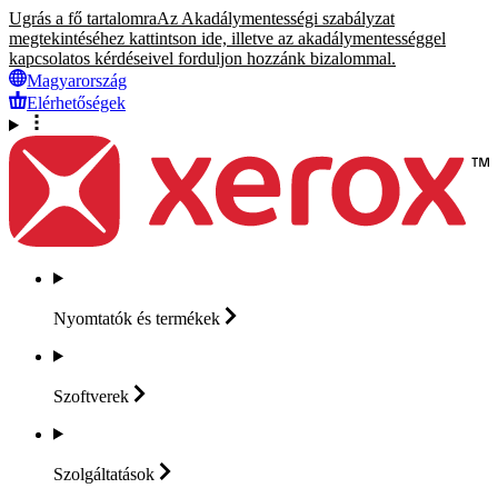
Ugrás a fő tartalomra
Az Akadálymentességi szabályzat
megtekintéséhez kattintson ide, illetve az akadálymentességgel
kapcsolatos kérdéseivel forduljon hozzánk bizalommal.
Magyarország
Elérhetőségek
Nyomtatók és
termékek
Szoftverek
Szolgáltatások