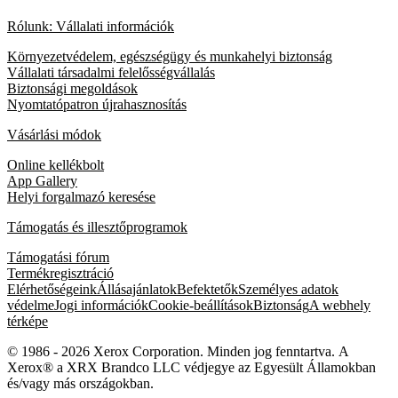
Rólunk: Vállalati információk
Környezetvédelem, egészségügy és munkahelyi biztonság
Vállalati társadalmi felelősségvállalás
Biztonsági megoldások
Nyomtatópatron újrahasznosítás
Vásárlási módok
Online kellékbolt
App Gallery
Helyi forgalmazó keresése
Támogatás és illesztőprogramok
Támogatási fórum
Termékregisztráció
Elérhetőségeink
Állásajánlatok
Befektetők
Személyes adatok
védelme
Jogi információk
Cookie-beállítások
Biztonság
A webhely
térképe
© 1986 - 2026 Xerox Corporation. Minden jog fenntartva. A
Xerox® a XRX Brandco LLC védjegye az Egyesült Államokban
és/vagy más országokban.