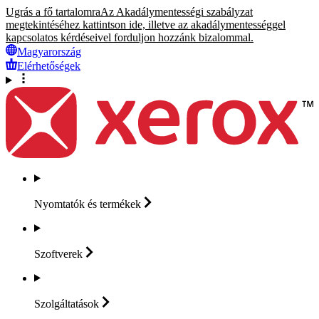
Ugrás a fő tartalomra
Az Akadálymentességi szabályzat
megtekintéséhez kattintson ide, illetve az akadálymentességgel
kapcsolatos kérdéseivel forduljon hozzánk bizalommal.
Magyarország
Elérhetőségek
Nyomtatók és
termékek
Szoftverek
Szolgáltatások