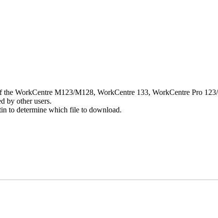
rver of the WorkCentre M123/M128, WorkCentre 133, WorkCentre Pro 123/1
d by other users.
n to determine which file to download.