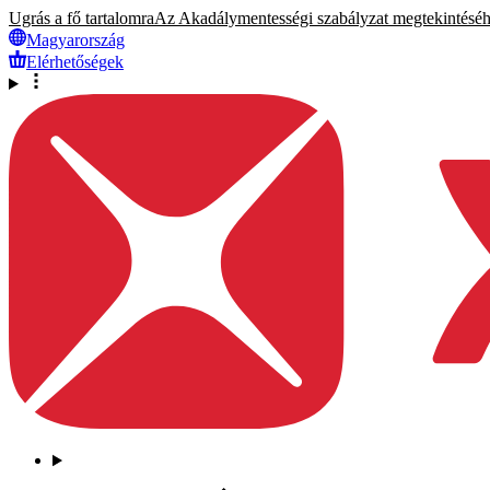
Ugrás a fő tartalomra
Az Akadálymentességi szabályzat megtekintéséhez
Magyarország
Elérhetőségek