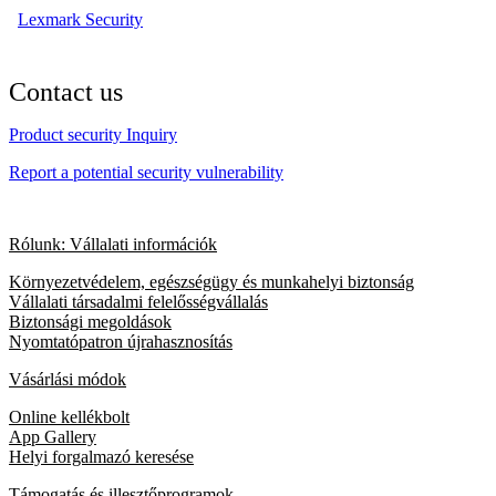
Lexmark Security
Contact us
Product security Inquiry
Report a potential security vulnerability
Rólunk: Vállalati információk
Környezetvédelem, egészségügy és munkahelyi biztonság
Vállalati társadalmi felelősségvállalás
Biztonsági megoldások
Nyomtatópatron újrahasznosítás
Vásárlási módok
Online kellékbolt
App Gallery
Helyi forgalmazó keresése
Támogatás és illesztőprogramok