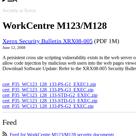
Security at Xerox
WorkCentre M123/M128
Xerox Security Bulletin XRX08-005
(PDF 1M)
June 12, 2008
A persistent cross site scripting vulnerability exists in the web se
allow code injection by malicious web users into the web pages viewe
Download Software Update: Refer to the XRX08-005 Security Bulleti
cert_P35_WC123_128_133-PS-G1_EXEC1.zip
cert_P35_WC123_128_133-PS-G3_EXEC.zip
cert_P35_WC123_128_133-STD-G2_EXEC.zip
cert_P35_WC123_128_133-STD-G3_EXEC.zip
cert_P35_WC123_128_133-PS-G2_EXEC.zip
Feed
Feed for WorkCentre M123/M128 security documents