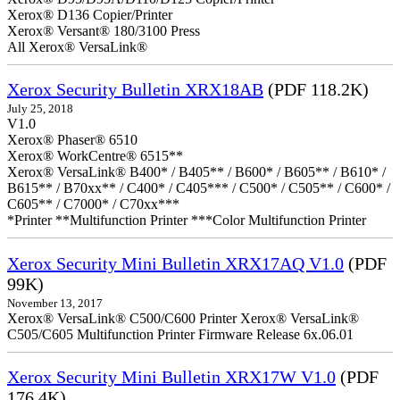
Xerox® D136 Copier/Printer
Xerox® Versant® 180/3100 Press
All Xerox® VersaLink®
Xerox Security Bulletin XRX18AB
(PDF 118.2K)
July 25, 2018
V1.0
Xerox® Phaser® 6510
Xerox® WorkCentre® 6515**
Xerox® VersaLink® B400* / B405** / B600* / B605** / B610* /
B615** / B70xx** / C400* / C405*** / C500* / C505** / C600* /
C605** / C7000* / C70xx***
*Printer **Multifunction Printer ***Color Multifunction Printer
Xerox Security Mini Bulletin XRX17AQ V1.0
(PDF
99K)
November 13, 2017
Xerox® VersaLink® C500/C600 Printer Xerox® VersaLink®
C505/C605 Multifunction Printer Firmware Release 6x.06.01
Xerox Security Mini Bulletin XRX17W V1.0
(PDF
176.4K)