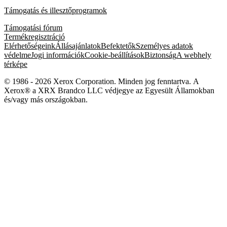
Támogatás és illesztőprogramok
Támogatási fórum
Termékregisztráció
Elérhetőségeink
Állásajánlatok
Befektetők
Személyes adatok
védelme
Jogi információk
Cookie-beállítások
Biztonság
A webhely
térképe
© 1986 - 2026 Xerox Corporation. Minden jog fenntartva. A
Xerox® a XRX Brandco LLC védjegye az Egyesült Államokban
és/vagy más országokban.