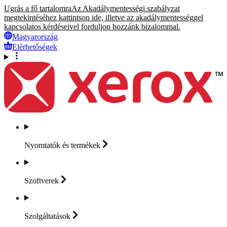
Ugrás a fő tartalomra
Az Akadálymentességi szabályzat
megtekintéséhez kattintson ide, illetve az akadálymentességgel
kapcsolatos kérdéseivel forduljon hozzánk bizalommal.
Magyarország
Elérhetőségek
Nyomtatók és
termékek
Szoftverek
Szolgáltatások