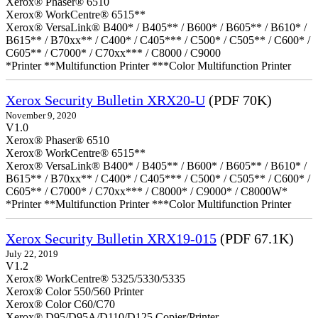
Xerox® Phaser® 6510
Xerox® WorkCentre® 6515**
Xerox® VersaLink® B400* / B405** / B600* / B605** / B610* /
B615** / B70xx** / C400* / C405*** / C500* / C505** / C600* /
C605** / C7000* / C70xx*** / C8000 / C9000
*Printer **Multifunction Printer ***Color Multifunction Printer
Xerox Security Bulletin XRX20-U
(PDF 70K)
November 9, 2020
V1.0
Xerox® Phaser® 6510
Xerox® WorkCentre® 6515**
Xerox® VersaLink® B400* / B405** / B600* / B605** / B610* /
B615** / B70xx** / C400* / C405*** / C500* / C505** / C600* /
C605** / C7000* / C70xx*** / C8000* / C9000* / C8000W*
*Printer **Multifunction Printer ***Color Multifunction Printer
Xerox Security Bulletin XRX19-015
(PDF 67.1K)
July 22, 2019
V1.2
Xerox® WorkCentre® 5325/5330/5335
Xerox® Color 550/560 Printer
Xerox® Color C60/C70
Xerox® D95/D95A/D110/D125 Copier/Printer