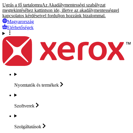
Ugrás a fő tartalomra
Az Akadálymentességi szabályzat
megtekintéséhez kattintson ide, illetve az akadálymentességgel
kapcsolatos kérdéseivel forduljon hozzánk bizalommal.
Magyarország
Elérhetőségek
Nyomtatók és
termékek
Szoftverek
Szolgáltatások