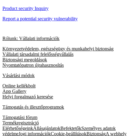
Product security Inquiry
Report a potential security vulnerability
Rólunk: Vállalati információk
Környezetvédelem, egészségügy és munkahelyi biztonság
Vállalati társadalmi felelősségvállalás
Biztonsági megoldások
Nyomtatópatron újrahasznosítás
Vásárlási módok
Online kellékbolt
App Gallery
Helyi forgalmazó keresése
Támogatás és illesztőprogramok
Támogatási fórum
Termékregisztráció
Elérhetőségeink
Állásajánlatok
Befektetők
Személyes adatok
védelme
Jogi információk
Cookie-beállítások
Biztonság
A webhely