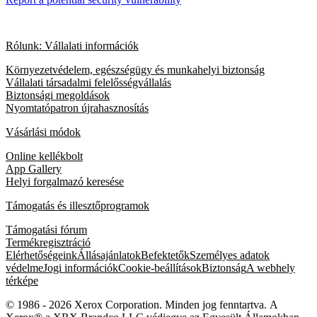
Rólunk: Vállalati információk
Környezetvédelem, egészségügy és munkahelyi biztonság
Vállalati társadalmi felelősségvállalás
Biztonsági megoldások
Nyomtatópatron újrahasznosítás
Vásárlási módok
Online kellékbolt
App Gallery
Helyi forgalmazó keresése
Támogatás és illesztőprogramok
Támogatási fórum
Termékregisztráció
Elérhetőségeink
Állásajánlatok
Befektetők
Személyes adatok
védelme
Jogi információk
Cookie-beállítások
Biztonság
A webhely
térképe
© 1986 - 2026 Xerox Corporation. Minden jog fenntartva. A