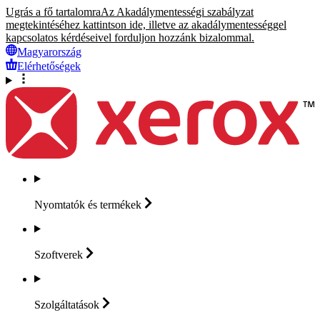
Ugrás a fő tartalomra
Az Akadálymentességi szabályzat
megtekintéséhez kattintson ide, illetve az akadálymentességgel
kapcsolatos kérdéseivel forduljon hozzánk bizalommal.
Magyarország
Elérhetőségek
Nyomtatók és
termékek
Szoftverek
Szolgáltatások