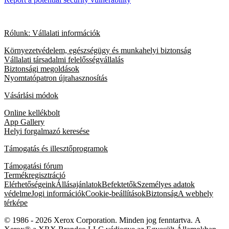
Rólunk: Vállalati információk
Környezetvédelem, egészségügy és munkahelyi biztonság
Vállalati társadalmi felelősségvállalás
Biztonsági megoldások
Nyomtatópatron újrahasznosítás
Vásárlási módok
Online kellékbolt
App Gallery
Helyi forgalmazó keresése
Támogatás és illesztőprogramok
Támogatási fórum
Termékregisztráció
Elérhetőségeink
Állásajánlatok
Befektetők
Személyes adatok
védelme
Jogi információk
Cookie-beállítások
Biztonság
A webhely
térképe
© 1986 - 2026 Xerox Corporation. Minden jog fenntartva. A