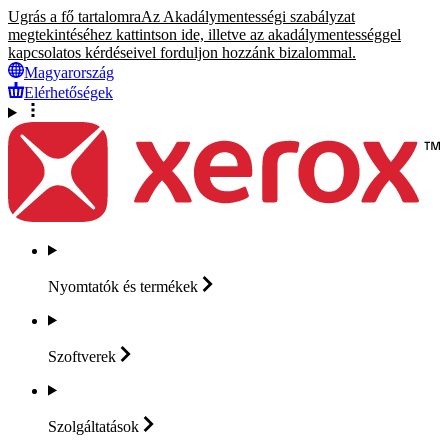
Ugrás a fő tartalomra
Az Akadálymentességi szabályzat
megtekintéséhez kattintson ide, illetve az akadálymentességgel
kapcsolatos kérdéseivel forduljon hozzánk bizalommal.
Magyarország
Elérhetőségek
Nyomtatók és
termékek
Szoftverek
Szolgáltatások