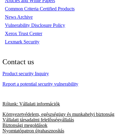
Articles and White Papers
Common Criteria Certified Products
News Archive
Vulnerability Disclosure Policy
Xerox Trust Center
Lexmark Security
Contact us
Product security Inquiry
Report a potential security vulnerability
Rólunk: Vállalati információk
Környezetvédelem, egészségügy és munkahelyi biztonság
Vállalati társadalmi felelősségvállalás
Biztonsági megoldások
Nyomtatópatron újrahasznosítás