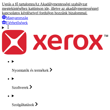
Ugrás a fő tartalomra
Az Akadálymentességi szabályzat
megtekintéséhez kattintson ide, illetve az akadálymentességgel
kapcsolatos kérdéseivel forduljon hozzánk bizalommal.
Magyarország
Elérhetőségek
Nyomtatók és
termékek
Szoftverek
Szolgáltatások