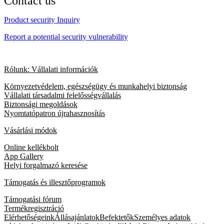
Contact us
Product security Inquiry
Report a potential security vulnerability
Rólunk: Vállalati információk
Környezetvédelem, egészségügy és munkahelyi biztonság
Vállalati társadalmi felelősségvállalás
Biztonsági megoldások
Nyomtatópatron újrahasznosítás
Vásárlási módok
Online kellékbolt
App Gallery
Helyi forgalmazó keresése
Támogatás és illesztőprogramok
Támogatási fórum
Termékregisztráció
Elérhetőségeink
Állásajánlatok
Befektetők
Személyes adatok