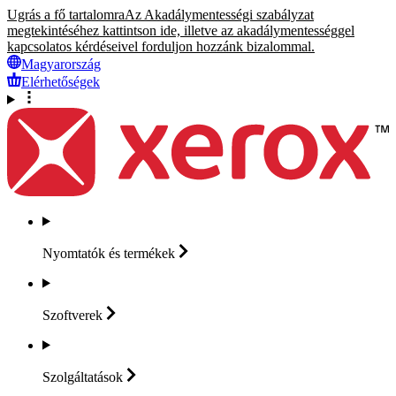
Ugrás a fő tartalomra
Az Akadálymentességi szabályzat
megtekintéséhez kattintson ide, illetve az akadálymentességgel
kapcsolatos kérdéseivel forduljon hozzánk bizalommal.
Magyarország
Elérhetőségek
Nyomtatók és
termékek
Szoftverek
Szolgáltatások