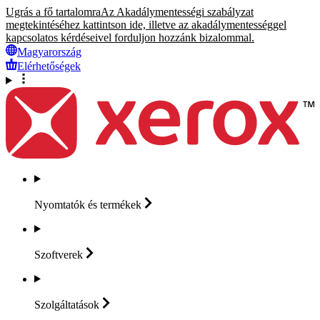
Ugrás a fő tartalomra
Az Akadálymentességi szabályzat
megtekintéséhez kattintson ide, illetve az akadálymentességgel
kapcsolatos kérdéseivel forduljon hozzánk bizalommal.
Magyarország
Elérhetőségek
Nyomtatók és
termékek
Szoftverek
Szolgáltatások