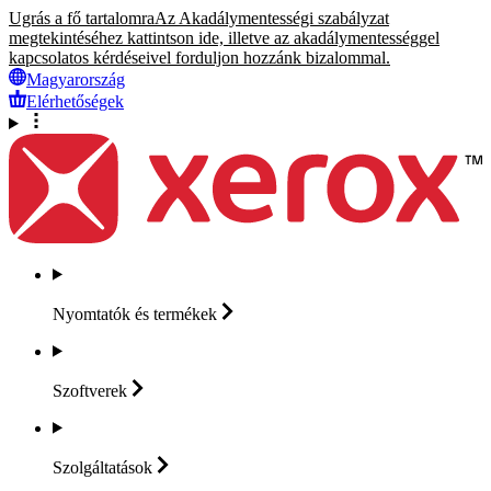
Ugrás a fő tartalomra
Az Akadálymentességi szabályzat
megtekintéséhez kattintson ide, illetve az akadálymentességgel
kapcsolatos kérdéseivel forduljon hozzánk bizalommal.
Magyarország
Elérhetőségek
Nyomtatók és
termékek
Szoftverek
Szolgáltatások