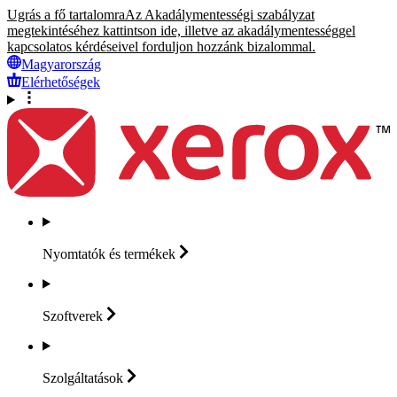
Ugrás a fő tartalomra
Az Akadálymentességi szabályzat
megtekintéséhez kattintson ide, illetve az akadálymentességgel
kapcsolatos kérdéseivel forduljon hozzánk bizalommal.
Magyarország
Elérhetőségek
Nyomtatók és
termékek
Szoftverek
Szolgáltatások