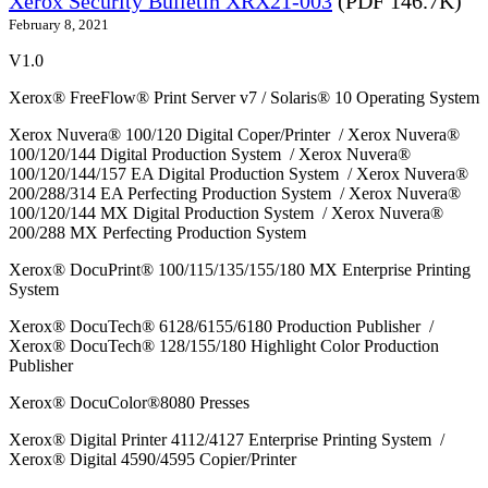
Xerox Security Bulletin XRX21-003
(PDF 146.7K)
February 8, 2021
V1.0
Xerox® FreeFlow® Print Server v7 / Solaris® 10 Operating System
Xerox Nuvera® 100/120 Digital Coper/Printer / Xerox Nuvera®
100/120/144 Digital Production System / Xerox Nuvera®
100/120/144/157 EA Digital Production System / Xerox Nuvera®
200/288/314 EA Perfecting Production System / Xerox Nuvera®
100/120/144 MX Digital Production System / Xerox Nuvera®
200/288 MX Perfecting Production System
Xerox® DocuPrint® 100/115/135/155/180 MX Enterprise Printing
System
Xerox® DocuTech® 6128/6155/6180 Production Publisher /
Xerox® DocuTech® 128/155/180 Highlight Color Production
Publisher
Xerox® DocuColor®8080 Presses
Xerox® Digital Printer 4112/4127 Enterprise Printing System /
Xerox® Digital 4590/4595 Copier/Printer