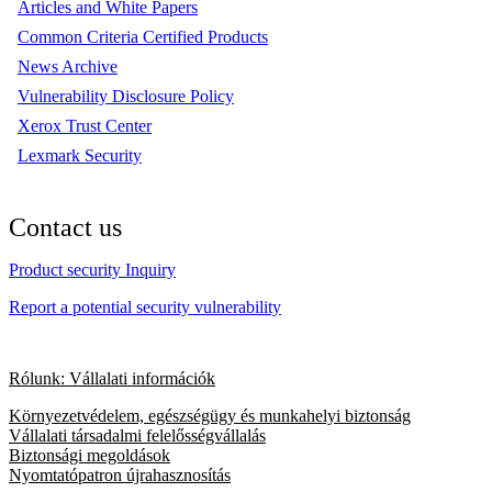
Articles and White Papers
Common Criteria Certified Products
News Archive
Vulnerability Disclosure Policy
Xerox Trust Center
Lexmark Security
Contact us
Product security Inquiry
Report a potential security vulnerability
Rólunk: Vállalati információk
Környezetvédelem, egészségügy és munkahelyi biztonság
Vállalati társadalmi felelősségvállalás
Biztonsági megoldások
Nyomtatópatron újrahasznosítás