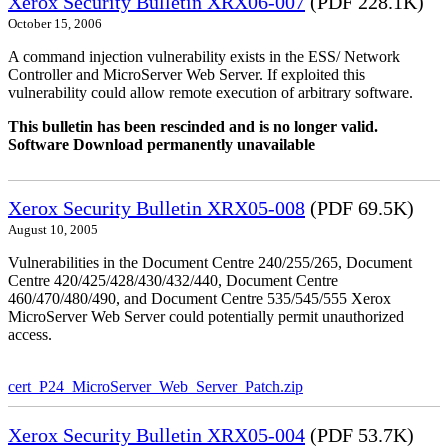
Xerox Security Bulletin XRX06-007
(PDF 228.1K)
October 15, 2006
A command injection vulnerability exists in the ESS/ Network
Controller and MicroServer Web Server. If exploited this
vulnerability could allow remote execution of arbitrary software.
This bulletin has been rescinded and is no longer valid.
Software Download permanently unavailable
Xerox Security Bulletin XRX05-008
(PDF 69.5K)
August 10, 2005
Vulnerabilities in the Document Centre 240/255/265, Document
Centre 420/425/428/430/432/440, Document Centre
460/470/480/490, and Document Centre 535/545/555 Xerox
MicroServer Web Server could potentially permit unauthorized
access.
cert_P24_MicroServer_Web_Server_Patch.zip
Xerox Security Bulletin XRX05-004
(PDF 53.7K)