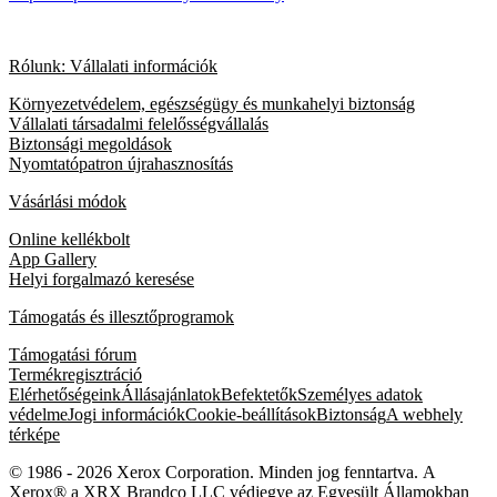
Rólunk: Vállalati információk
Környezetvédelem, egészségügy és munkahelyi biztonság
Vállalati társadalmi felelősségvállalás
Biztonsági megoldások
Nyomtatópatron újrahasznosítás
Vásárlási módok
Online kellékbolt
App Gallery
Helyi forgalmazó keresése
Támogatás és illesztőprogramok
Támogatási fórum
Termékregisztráció
Elérhetőségeink
Állásajánlatok
Befektetők
Személyes adatok
védelme
Jogi információk
Cookie-beállítások
Biztonság
A webhely
térképe
© 1986 - 2026 Xerox Corporation. Minden jog fenntartva. A
Xerox® a XRX Brandco LLC védjegye az Egyesült Államokban