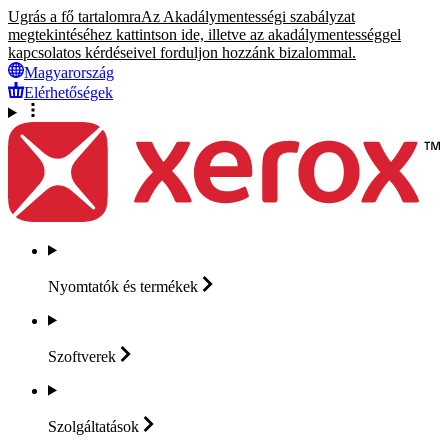
Ugrás a fő tartalomra
Az Akadálymentességi szabályzat
megtekintéséhez kattintson ide, illetve az akadálymentességgel
kapcsolatos kérdéseivel forduljon hozzánk bizalommal.
Magyarország
Elérhetőségek
Nyomtatók és
termékek
Szoftverek
Szolgáltatások