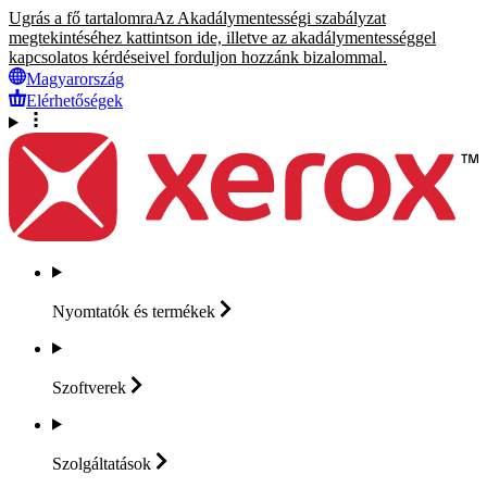
Ugrás a fő tartalomra
Az Akadálymentességi szabályzat
megtekintéséhez kattintson ide, illetve az akadálymentességgel
kapcsolatos kérdéseivel forduljon hozzánk bizalommal.
Magyarország
Elérhetőségek
Nyomtatók és
termékek
Szoftverek
Szolgáltatások