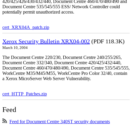
420/425/426/430/432/440, Document Centre 460/470/480/490 and
Document Centre 535/545/555 ESS/ Network Controller could
potentially permit unauthorized access.
cert_XRX04A_patch.zip
Xerox Security Bulletin XRX04-002
(PDF 118.3K)
March 10, 2004
The Document Centre 220/230, Document Centre 240/255/265,
Document Centre 332/340, Document Centre 420/425/432/440,
Document Centre 460/470/480/490, Document Centre 535/545/555,
WorkCentre M35/M45/M55, WorkCentre Pro Color 32/40, contain
a Xerox MicroServer Web Server Vulnerability.
cert_HTTP_Patches.zip
Feed
Feed for Document Centre 340ST security documents