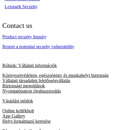
Lexmark Security
Contact us
Product security Inquiry
Report a potential security vulnerability
Rólunk: Vállalati információk
Környezetvédelem, egészségügy és munkahelyi biztonság
Vállalati társadalmi felelősségvállalás
Biztonsági megoldások
Nyomtatópatron újrahasznosítás
Vásárlási módok
Online kellékbolt
App Gallery
Helyi forgalmazó keresése