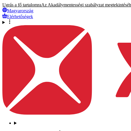
Ugrás a fő tartalomra
Az Akadálymentességi szabályzat megtekintéséhez
Magyarország
Elérhetőségek