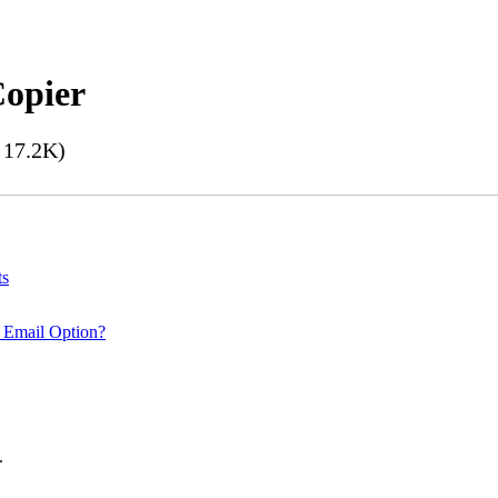
Copier
17.2K)
ts
 Email Option?
.