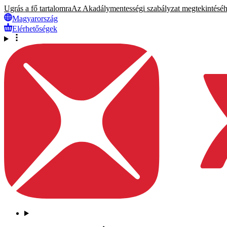
Ugrás a fő tartalomra
Az Akadálymentességi szabályzat megtekintéséhez
Magyarország
Elérhetőségek