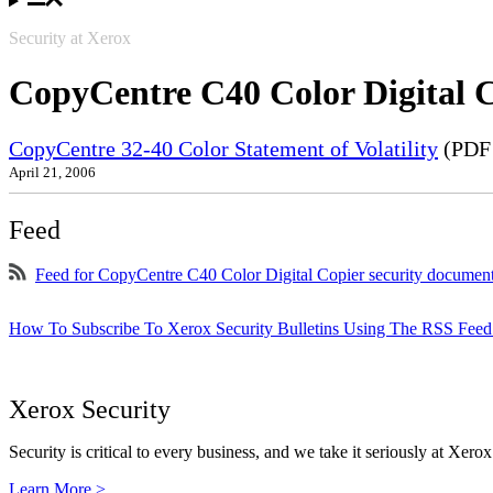
Security at Xerox
CopyCentre C40 Color Digital 
CopyCentre 32-40 Color Statement of Volatility
(PDF 
April 21, 2006
Feed
Feed for CopyCentre C40 Color Digital Copier security documen
How To Subscribe To Xerox Security Bulletins Using The RSS Feed
Xerox Security
Security is critical to every business, and we take it seriously at Xerox
Learn More >