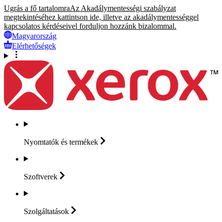
Ugrás a fő tartalomra
Az Akadálymentességi szabályzat
megtekintéséhez kattintson ide, illetve az akadálymentességgel
kapcsolatos kérdéseivel forduljon hozzánk bizalommal.
Magyarország
Elérhetőségek
Nyomtatók és
termékek
Szoftverek
Szolgáltatások