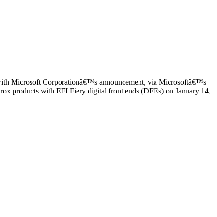
ed with Microsoft Corporationâ€™s announcement, via Microsoftâ€™s
ox products with EFI Fiery digital front ends (DFEs) on January 14,