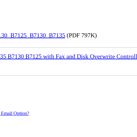
7130_B7125_B7130_B7135
(PDF 797K)
35 B7130 B7125 with Fax and Disk Overwrite Controll
 Email Option?