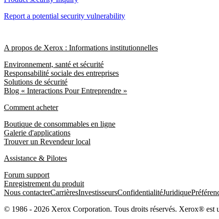
Report a potential security vulnerability
A propos de Xerox : Informations institutionnelles
Environnement, santé et sécurité
Responsabilité sociale des entreprises
Solutions de sécurité
Blog « Interactions Pour Entreprendre »
Comment acheter
Boutique de consommables en ligne
Galerie d'applications
Trouver un Revendeur local
Assistance & Pilotes
Forum support
Enregistrement du produit
Nous contacter
Carrières
Investisseurs
Confidentialité
Juridique
Préféren
© 1986 - 2026 Xerox Corporation. Tous droits réservés. Xerox® est