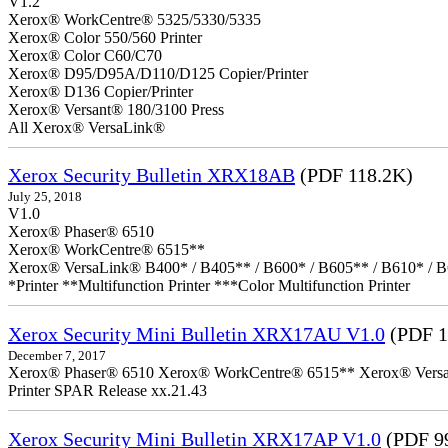
V1.2
Xerox® WorkCentre® 5325/5330/5335
Xerox® Color 550/560 Printer
Xerox® Color C60/C70
Xerox® D95/D95A/D110/D125 Copier/Printer
Xerox® D136 Copier/Printer
Xerox® Versant® 180/3100 Press
All Xerox® VersaLink®
Xerox Security Bulletin XRX18AB
(PDF 118.2K)
July 25, 2018
V1.0
Xerox® Phaser® 6510
Xerox® WorkCentre® 6515**
Xerox® VersaLink® B400* / B405** / B600* / B605** / B610* / B
*Printer **Multifunction Printer ***Color Multifunction Printer
Xerox Security Mini Bulletin XRX17AU V1.0
(PDF 1
December 7, 2017
Xerox® Phaser® 6510 Xerox® WorkCentre® 6515** Xerox® VersaLin
Printer SPAR Release xx.21.43
Xerox Security Mini Bulletin XRX17AP V1.0
(PDF 9