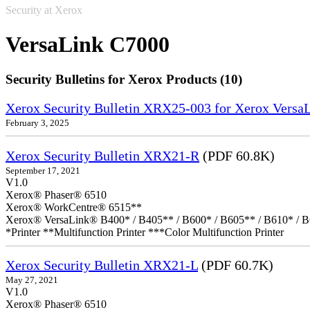
Security at Xerox
VersaLink C7000
Security Bulletins for Xerox Products (10)
Xerox Security Bulletin XRX25-003 for Xerox VersaL
February 3, 2025
Xerox Security Bulletin XRX21-R
(PDF 60.8K)
September 17, 2021
V1.0
Xerox® Phaser® 6510
Xerox® WorkCentre® 6515**
Xerox® VersaLink® B400* / B405** / B600* / B605** / B610* / B
*Printer **Multifunction Printer ***Color Multifunction Printer
Xerox Security Bulletin XRX21-L
(PDF 60.7K)
May 27, 2021
V1.0
Xerox® Phaser® 6510