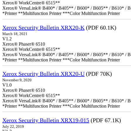
Xerox® WorkCentre® 6515**
Xerox® VersaLink® B400* / B405** / B600* / B605** / B610* / B
*Printer **Multifunction Printer ***Color Multifunction Printer
Xerox Security Bulletin XRX20-K
(PDF 60.1K)
March 18, 2021
V1.2
Xerox® Phaser® 6510
Xerox® WorkCentre® 6515**
Xerox® VersaLink® B400* / B405** / B600* / B605** / B610* / B
*Printer **Multifunction Printer ***Color Multifunction Printer
Xerox Security Bulletin XRX20-U
(PDF 70K)
November 9, 2020
V1.0
Xerox® Phaser® 6510
Xerox® WorkCentre® 6515**
Xerox® VersaLink® B400* / B405** / B600* / B605** / B610* / B
*Printer **Multifunction Printer ***Color Multifunction Printer
Xerox Security Bulletin XRX19-015
(PDF 67.1K)
July 22, 2019