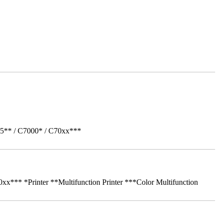
05** / C7000* / C70xx***
** *Printer **Multifunction Printer ***Color Multifunction