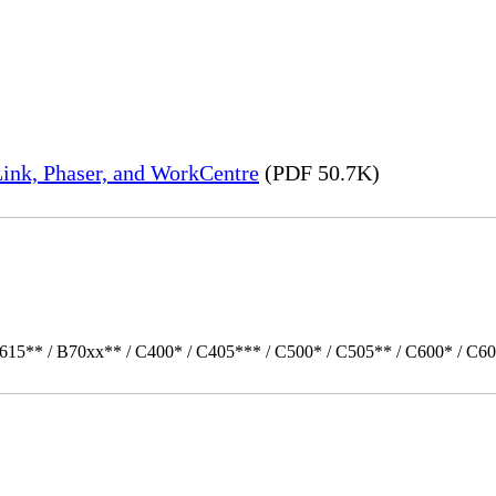
ink, Phaser, and WorkCentre
(PDF 50.7K)
615** / B70xx** / C400* / C405*** / C500* / C505** / C600* / C60