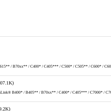
615** / B70xx** / C400* / C405*** / C500* / C505** / C600* / C6
07.1K)
k® B400* / B405** / B70xx** / C400* / C405*** / C7000* / C70xx*
9.2K)