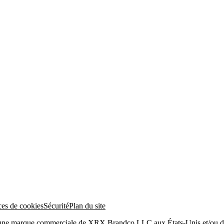
ces de cookies
Sécurité
Plan du site
 une marque commerciale de XRX Brandco LLC aux États-Unis et/ou da