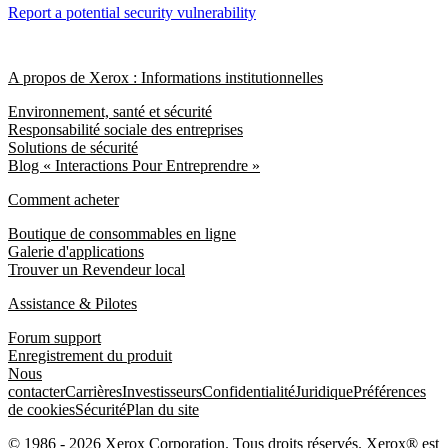
Report a potential security vulnerability
A propos de Xerox : Informations institutionnelles
Environnement, santé et sécurité
Responsabilité sociale des entreprises
Solutions de sécurité
Blog « Interactions Pour Entreprendre »
Comment acheter
Boutique de consommables en ligne
Galerie d'applications
Trouver un Revendeur local
Assistance & Pilotes
Forum support
Enregistrement du produit
Nous
contacter
Carrières
Investisseurs
Confidentialité
Juridique
Préférences
de cookies
Sécurité
Plan du site
© 1986 - 2026 Xerox Corporation. Tous droits réservés. Xerox® est