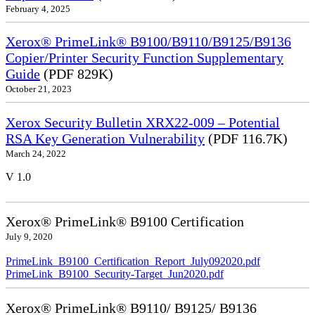
February 4, 2025
Xerox® PrimeLink® B9100/B9110/B9125/B9136
Copier/Printer Security Function Supplementary
Guide
(PDF 829K)
October 21, 2023
Xerox Security Bulletin XRX22-009 – Potential
RSA Key Generation Vulnerability
(PDF 116.7K)
March 24, 2022
V 1.0
Xerox® PrimeLink® B9100 Certification
July 9, 2020
PrimeLink_B9100_Certification_Report_July092020.pdf
PrimeLink_B9100_Security-Target_Jun2020.pdf
Xerox® PrimeLink® B9110/ B9125/ B9136