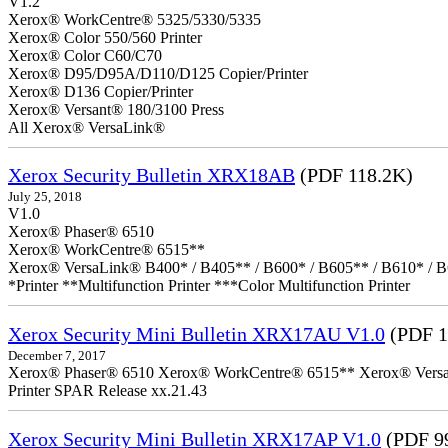
V1.2
Xerox® WorkCentre® 5325/5330/5335
Xerox® Color 550/560 Printer
Xerox® Color C60/C70
Xerox® D95/D95A/D110/D125 Copier/Printer
Xerox® D136 Copier/Printer
Xerox® Versant® 180/3100 Press
All Xerox® VersaLink®
Xerox Security Bulletin XRX18AB
(PDF 118.2K)
July 25, 2018
V1.0
Xerox® Phaser® 6510
Xerox® WorkCentre® 6515**
Xerox® VersaLink® B400* / B405** / B600* / B605** / B610* / B
*Printer **Multifunction Printer ***Color Multifunction Printer
Xerox Security Mini Bulletin XRX17AU V1.0
(PDF 1
December 7, 2017
Xerox® Phaser® 6510 Xerox® WorkCentre® 6515** Xerox® VersaLin
Printer SPAR Release xx.21.43
Xerox Security Mini Bulletin XRX17AP V1.0
(PDF 9