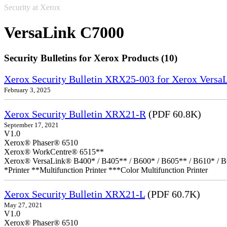
Security at Xerox
VersaLink C7000
Security Bulletins for Xerox Products (10)
Xerox Security Bulletin XRX25-003 for Xerox VersaL
February 3, 2025
Xerox Security Bulletin XRX21-R
(PDF 60.8K)
September 17, 2021
V1.0
Xerox® Phaser® 6510
Xerox® WorkCentre® 6515**
Xerox® VersaLink® B400* / B405** / B600* / B605** / B610* / B
*Printer **Multifunction Printer ***Color Multifunction Printer
Xerox Security Bulletin XRX21-L
(PDF 60.7K)
May 27, 2021
V1.0
Xerox® Phaser® 6510