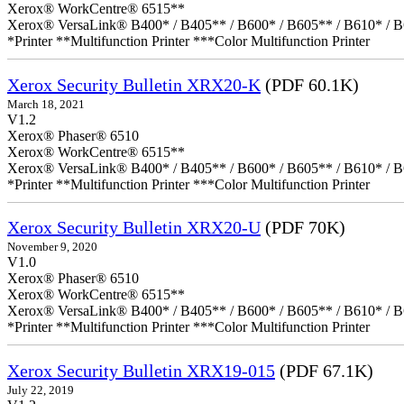
Xerox® WorkCentre® 6515**
Xerox® VersaLink® B400* / B405** / B600* / B605** / B610* / B
*Printer **Multifunction Printer ***Color Multifunction Printer
Xerox Security Bulletin XRX20-K
(PDF 60.1K)
March 18, 2021
V1.2
Xerox® Phaser® 6510
Xerox® WorkCentre® 6515**
Xerox® VersaLink® B400* / B405** / B600* / B605** / B610* / B
*Printer **Multifunction Printer ***Color Multifunction Printer
Xerox Security Bulletin XRX20-U
(PDF 70K)
November 9, 2020
V1.0
Xerox® Phaser® 6510
Xerox® WorkCentre® 6515**
Xerox® VersaLink® B400* / B405** / B600* / B605** / B610* / B
*Printer **Multifunction Printer ***Color Multifunction Printer
Xerox Security Bulletin XRX19-015
(PDF 67.1K)
July 22, 2019