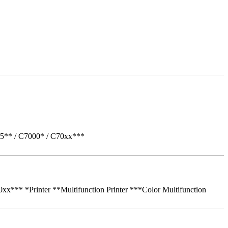
05** / C7000* / C70xx***
** *Printer **Multifunction Printer ***Color Multifunction