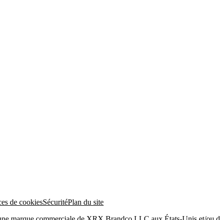
ces de cookies
Sécurité
Plan du site
 une marque commerciale de XRX Brandco LLC aux États-Unis et/ou da