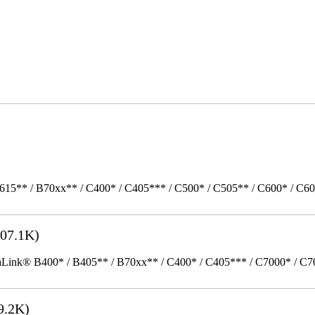
615** / B70xx** / C400* / C405*** / C500* / C505** / C600* / C6
07.1K)
k® B400* / B405** / B70xx** / C400* / C405*** / C7000* / C70xx*
9.2K)