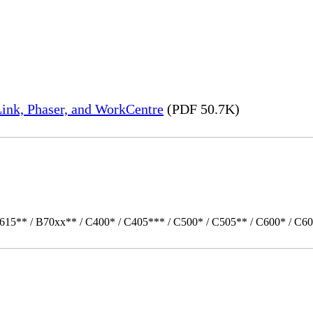
ink, Phaser, and WorkCentre
(PDF 50.7K)
615** / B70xx** / C400* / C405*** / C500* / C505** / C600* / C60