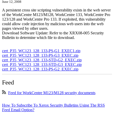
June 12, 2008
A persistent cross site scripting vulnerability exists in the web server
of the WorkCentre M123/M128, WorkCentre 133, WorkCentre Pro
123/128 and WorkCentre Pro 133. If exploited, this vulnerability
could allow code injection by malicious web users into the web
pages viewed by other users.
Download Software Update: Refer to the XRX08-005 Security
Bulletin to determine which file to download.
cert_P35_WC123_128_133-PS-G1_EXEC1.zip
cert_P35_WC123_128_133-PS-G3_EXEC.zip
cert_P35_WC123_128_133-STD-G2_EXEC.zip
cert_P35_WC123_128_133-STD-G3_EXEC.zip
cert_P35_WC123_128_133-PS-G2_EXEC.zip
Feed
Feed for WorkCentre M123/M128 security documents
How To Subscribe To Xerox Security Bulletins Using The RSS
Feed Email Option?