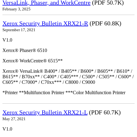
VersaLink, Phaser, and WorkCentre
(PDF 50.7K)
February 3, 2025
Xerox Security Bulletin XRX21-R
(PDF 60.8K)
September 17, 2021
V1.0
Xerox® Phaser® 6510
Xerox® WorkCentre® 6515**
Xerox® VersaLink® B400* / B405** / B600* / B605** / B610* /
B615** / B70xx** / C400* / C405*** / C500* / C505** / C600* /
C605** / C7000* / C70xx*** / C8000 / C9000
*Printer **Multifunction Printer ***Color Multifunction Printer
Xerox Security Bulletin XRX21-L
(PDF 60.7K)
May 27, 2021
V1.0