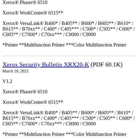
Xerox® Phaser® 6510
Xerox® WorkCentre® 6515**
Xerox® VersaLink® B400* / B405** / B600* / B605** / B610* /
B615** / B70xx** / C400* / C405*** / C500* / C505** / C600* /
C605** / C7000* / C70xx*** / C8000 / C9000
*Printer **Multifunction Printer ***Color Multifunction Printer
Xerox Security Bulletin XRX20-K
(PDF 60.1K)
March 18, 2021
V1.2
Xerox® Phaser® 6510
Xerox® WorkCentre® 6515**
Xerox® VersaLink® B400* / B405** / B600* / B605** / B610* /
B615** / B70xx** / C400* / C405*** / C500* / C505** / C600* /
C605** / C7000* / C70xx*** / C8000 / C9000
*Printer **Multifunction Printer ***Color Multifunction Printer