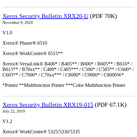
Xerox Security Bulletin XRX20-U
(PDF 70K)
November 9, 2020
V1.0
Xerox® Phaser® 6510
Xerox® WorkCentre® 6515**
Xerox® VersaLink® B400* / B405** / B600* / B605** / B610* /
B615** / B70xx** / C400* / C405*** / C500* / C505** / C600* /
C605** / C7000* / C70xx*** / C8000* / C9000* / C8000W*
*Printer **Multifunction Printer ***Color Multifunction Printer
Xerox Security Bulletin XRX19-015
(PDF 67.1K)
July 22, 2019
V1.2
Xerox® WorkCentre® 5325/5330/5335