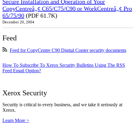
Secure Installation and Operation of Your
CopyCentreâ„¢ C65/C75/C90 or WorkCentreâ„¢ Pro
65/75/90
(PDF 61.7K)
December 20, 2004
Feed
Feed for CopyCentre C90 Digital Copier security documents
How To Subscribe To Xerox Security Bulletins Using The RSS
Feed Email Option?
Xerox Security
Security is critical to every business, and we take it seriously at
Xerox.
Learn More >