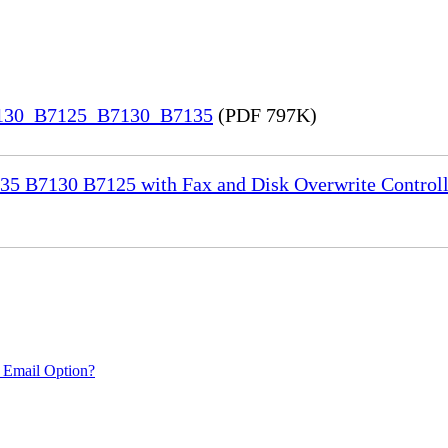
7130_B7125_B7130_B7135
(PDF 797K)
35 B7130 B7125 with Fax and Disk Overwrite Controll
 Email Option?