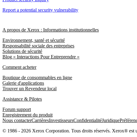
Report a potential security vulnerability
A propos de Xerox : Informations institutionnelles
Environnement, santé et sécurité
Responsabilité sociale des entreprises
Solutions de sécurité
Blog « Interactions Pour Entreprendre »
Comment acheter
Boutique de consommables en ligne
Galerie d'applications
Trouver un Revendeur local
Assistance & Pilotes
Forum support
Enregistrement du produit
Nous contacter
Carrières
Investisseurs
Confidentialité
Juridique
Préféren
© 1986 - 2026 Xerox Corporation. Tous droits réservés. Xerox® est