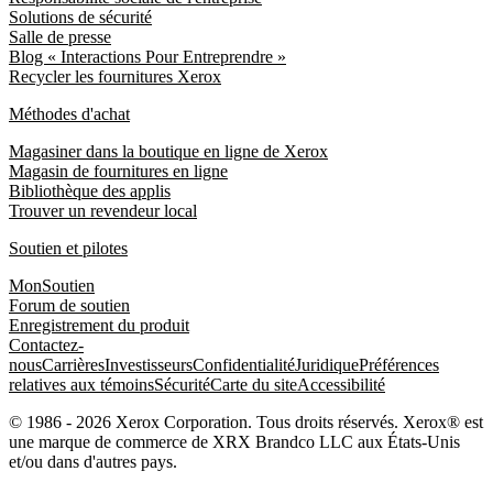
Solutions de sécurité
Salle de presse
Blog « Interactions Pour Entreprendre »
Recycler les fournitures Xerox
Méthodes d'achat
Magasiner dans la boutique en ligne de Xerox
Magasin de fournitures en ligne
Bibliothèque des applis
Trouver un revendeur local
Soutien et pilotes
MonSoutien
Forum de soutien
Enregistrement du produit
Contactez-
nous
Carrières
Investisseurs
Confidentialité
Juridique
Préférences
relatives aux témoins
Sécurité
Carte du site
Accessibilité
© 1986 - 2026 Xerox Corporation. Tous droits réservés. Xerox® est
une marque de commerce de XRX Brandco LLC aux États-Unis
et/ou dans d'autres pays.