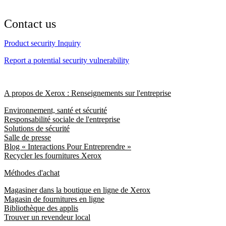
Contact us
Product security Inquiry
Report a potential security vulnerability
A propos de Xerox : Renseignements sur l'entreprise
Environnement, santé et sécurité
Responsabilité sociale de l'entreprise
Solutions de sécurité
Salle de presse
Blog « Interactions Pour Entreprendre »
Recycler les fournitures Xerox
Méthodes d'achat
Magasiner dans la boutique en ligne de Xerox
Magasin de fournitures en ligne
Bibliothèque des applis
Trouver un revendeur local