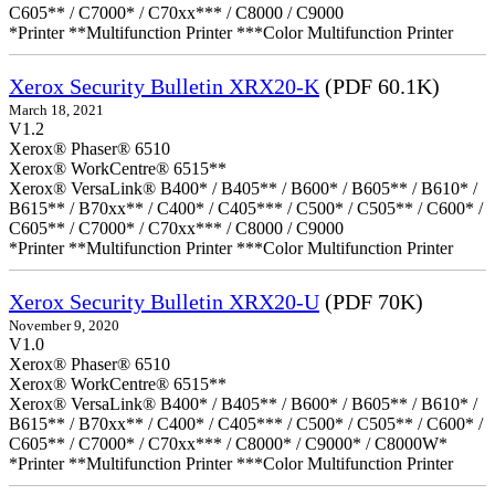
C605** / C7000* / C70xx*** / C8000 / C9000
*Printer **Multifunction Printer ***Color Multifunction Printer
Xerox Security Bulletin XRX20-K
(PDF 60.1K)
March 18, 2021
V1.2
Xerox® Phaser® 6510
Xerox® WorkCentre® 6515**
Xerox® VersaLink® B400* / B405** / B600* / B605** / B610* /
B615** / B70xx** / C400* / C405*** / C500* / C505** / C600* /
C605** / C7000* / C70xx*** / C8000 / C9000
*Printer **Multifunction Printer ***Color Multifunction Printer
Xerox Security Bulletin XRX20-U
(PDF 70K)
November 9, 2020
V1.0
Xerox® Phaser® 6510
Xerox® WorkCentre® 6515**
Xerox® VersaLink® B400* / B405** / B600* / B605** / B610* /
B615** / B70xx** / C400* / C405*** / C500* / C505** / C600* /
C605** / C7000* / C70xx*** / C8000* / C9000* / C8000W*
*Printer **Multifunction Printer ***Color Multifunction Printer