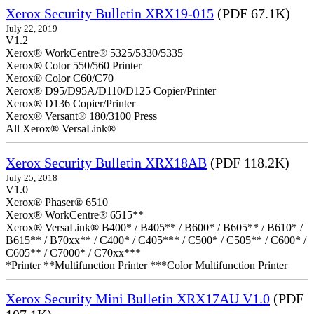
Xerox Security Bulletin XRX19-015
(PDF 67.1K)
July 22, 2019
V1.2
Xerox® WorkCentre® 5325/5330/5335
Xerox® Color 550/560 Printer
Xerox® Color C60/C70
Xerox® D95/D95A/D110/D125 Copier/Printer
Xerox® D136 Copier/Printer
Xerox® Versant® 180/3100 Press
All Xerox® VersaLink®
Xerox Security Bulletin XRX18AB
(PDF 118.2K)
July 25, 2018
V1.0
Xerox® Phaser® 6510
Xerox® WorkCentre® 6515**
Xerox® VersaLink® B400* / B405** / B600* / B605** / B610* /
B615** / B70xx** / C400* / C405*** / C500* / C505** / C600* /
C605** / C7000* / C70xx***
*Printer **Multifunction Printer ***Color Multifunction Printer
Xerox Security Mini Bulletin XRX17AU V1.0
(PDF