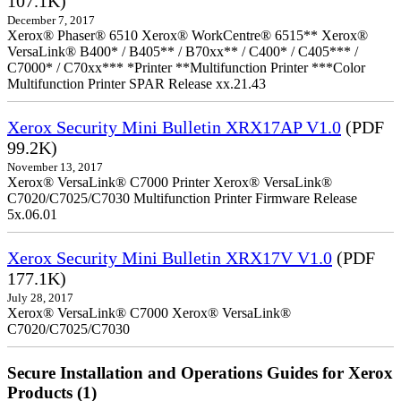
107.1K)
December 7, 2017
Xerox® Phaser® 6510 Xerox® WorkCentre® 6515** Xerox®
VersaLink® B400* / B405** / B70xx** / C400* / C405*** /
C7000* / C70xx*** *Printer **Multifunction Printer ***Color
Multifunction Printer SPAR Release xx.21.43
Xerox Security Mini Bulletin XRX17AP V1.0
(PDF
99.2K)
November 13, 2017
Xerox® VersaLink® C7000 Printer Xerox® VersaLink®
C7020/C7025/C7030 Multifunction Printer Firmware Release
5x.06.01
Xerox Security Mini Bulletin XRX17V V1.0
(PDF
177.1K)
July 28, 2017
Xerox® VersaLink® C7000 Xerox® VersaLink®
C7020/C7025/C7030
Secure Installation and Operations Guides for Xerox
Products (1)