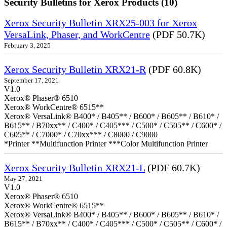
Security Bulletins for Xerox Products (10)
Xerox Security Bulletin XRX25-003 for Xerox
VersaLink, Phaser, and WorkCentre
(PDF 50.7K)
February 3, 2025
Xerox Security Bulletin XRX21-R
(PDF 60.8K)
September 17, 2021
V1.0
Xerox® Phaser® 6510
Xerox® WorkCentre® 6515**
Xerox® VersaLink® B400* / B405** / B600* / B605** / B610* /
B615** / B70xx** / C400* / C405*** / C500* / C505** / C600* /
C605** / C7000* / C70xx*** / C8000 / C9000
*Printer **Multifunction Printer ***Color Multifunction Printer
Xerox Security Bulletin XRX21-L
(PDF 60.7K)
May 27, 2021
V1.0
Xerox® Phaser® 6510
Xerox® WorkCentre® 6515**
Xerox® VersaLink® B400* / B405** / B600* / B605** / B610* /
B615** / B70xx** / C400* / C405*** / C500* / C505** / C600* /