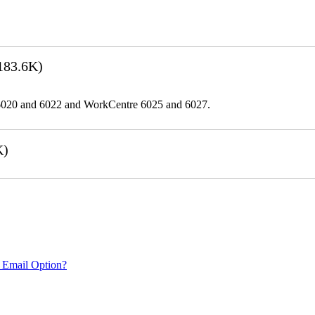
183.6K)
er 6020 and 6022 and WorkCentre 6025 and 6027.
K)
 Email Option?