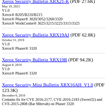
Xerox Security Bulletin XRX21-K
(PDF 27.6K)
May 19, 2021
V1.0
Xerox® B205/B210/B215
Xerox® Phaser® 3020/3052/3260/3320
Xerox® WorkCentre® 3025/3215/3225/3315/3325
Xerox Security Bulletin XRX19AJ
(PDF 62.8K)
October 31, 2019
V1.0
Xerox® Phaser® 3320
Xerox Security Bulletin XRX19R
(PDF 94.2K)
August 8, 2019
V1.0
Xerox® Phaser® 3320
Xerox Security Mini Bulletin XRX16AH_V1.0
(PDF
123.3K)
December 6, 2016
Contains fix for CVE 2016-2177, CVE-2016-2183 (Sweet32) and
CVE-2015-2808 (Bar Mitzvah) on Phaser 3320